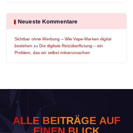
Neueste Kommentare
Sichtbar ohne Werbung – Wie Vape-Marken digital
bestehen
zu
Die digitale Reizüberflutung – ein
Problem, das wir selbst mitverursachen
A
L
L
E
B
E
I
T
R
Ä
G
E
A
U
F
E
I
N
E
N
B
L
I
C
K